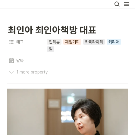
최인아 최인아책방 대표
태그
인터뷰
제일기획
카피라이터
커리어
일
날짜
1 more property