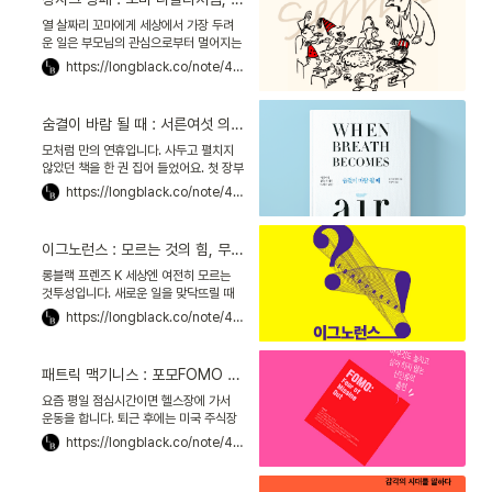
상담 치료 전문가 낸시 콜리어Nancy
Colier의 말입니다. '생각' 덕분에 인류가
열 살짜리 꼬마에게 세상에서 가장 두려
발전한 건 사실이지만, 더는 그렇지 않다
운 일은 부모님의 관심으로부터 멀어지는
고요.
것이죠. 더욱이 귀여운 동생이 생긴다면,
https://longblack.co/note/408
우선순위에서 밀려날까 두려워할 수밖에
없어요. 바로 그 꼬마의 이야기를 다룬 책
『꼬마 니콜라』를 읽으며, 얼마나 공감했
숨결이 바람 될 때 : 서른여섯 의사가 남긴, 살아감에 대한 이야기
었는지 모릅니다. 이 책이 다시 생각난 건
얼마 전 장자크 상페Jean-Jacques
모처럼 만의 연휴입니다. 사두고 펼치지
Sempé가 별세했다는 소식을 들었기 때
않았던 책을 한 권 집어 들었어요. 첫 장부
문이에요. 상페는 『꼬마 니콜라』의 삽화
터 눈길을 끕니다. "진단은 명확했다. 무
https://longblack.co/note/420
가였죠.
수한 종양이 폐를 덮고 있었다. 암이 넓게
전이되어 있었다. 지난 6년 동안 이런 정
밀검사 결과를 수없이 검토했다. 하지만
이그노런스 : 모르는 것의 힘, 무지가 우리를 나아가게 한다
이번 검사 결과는 이전과는 다른 의미를
지녔다. 그 사진은 내 것이었다."_19p
롱블랙 프렌즈 K 세상엔 여전히 모르는
CT 정밀검사 결과를 확인하는 의사의 독
것투성입니다. 새로운 일을 맞닥뜨릴 때
백입니다.
면, 나도 모르게 어깨가 움츠러들죠. 부끄
https://longblack.co/note/422
러운 고백입니다만, 앞에선 아는 척 웃어
넘길 때도 많았어요. 그런 제게 김지원 기
자가 책 한 권을 추천했어요. 제목은 『이
패트릭 맥기니스 : 포모FOMO 창시자가 일과 일상에서 포모를 다루는 법
그노런스』. 내가 알지 못한다는 사실을 반
기는, 과학자들의 이야기가 담겨있죠. 읽
요즘 평일 점심시간이면 헬스장에 가서
고 나면 모르는 것의 힘을 깨달을 수 있을
운동을 합니다. 퇴근 후에는 미국 주식장
거라고요.
을 살피고요. 주말이면 성수동에 새로 열
https://longblack.co/note/423
린 팝업 공간이나 카페를 투어해요. 이렇
게 사는 와중에도, 뭘 더 해야 하는 게 아
닌지 불안합니다. 코인? 독서 모임? 코딩