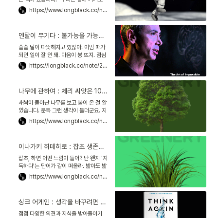
雅夫에게 있다고 해.
했다』입니다. 책 제목 그대로예요. 미국항
https://www.longblack.co/note/255
공우주국NASA의 직원들이 1960년대,
아폴로 프로젝트*를 진행하는 과정을 담
은 책입니다. 어찌 보면 무모했던 이 프로
멘탈이 무기다 : 불가능을 가능으로 만드는 뇌과학의 기술
젝트 덕분에, 아폴로 11호의 선장 닐 암스
트롱은 1969년 7월 20일 달 표면을 밟
슬슬 날이 따뜻해지고 있잖아. 이맘 때가
습니다. 기술의 한계를 확장시키고, 인류
되면 일이 잘 안 돼. 마음이 붕 뜨지. 점심
와 우주의 역사를 새로 쓴 거예요.
먹고 들어오면 나른하고, 창 밖 보고 있으
https://longblack.co/note/247
면 놀러나가고 싶고. 그래, 한 마디로 멘탈
이 약해져. 나만 이런 건 아니지? 스티브
잡스나 일론 머스크도 춘곤증은 있었을
나무에 관하여 : 체리 씨앗은 100년을 기다려 싹을 틔운다
텐데, 그들은 어떻게 극복할까? 내 고민을
듣고 장은수 대표님이 스티븐 코틀러의
새싹이 돋아난 나무를 보고 봄이 온 걸 알
『멘탈이 무기다』를 추천해 줬어.
았습니다. 문득 그런 생각이 들더군요. 지
구의 주인은 어쩌면 인간이 아니라 나무
https://www.longblack.co/note/261
인지도 모르겠다고. 100년도 채 살지 못
하는 인간이 수백 년에서 1000년을 넘게
사는 나무의 마음을 어찌 알 수 있겠어요.
이나가키 히데히로 : 잡초 생존전략, 어딘가에서는 일등이 되어야 한다
그래도 그 마음이 궁금해서, 김선우 작가
님께 물어봤습니다. 작가님은 나무와 가
잡초, 하면 어떤 느낌이 들어? 난 왠지 '지
까이 살거든요.
독하다'는 단어가 같이 떠올라. 밟아도 밟
아도 일어서는 끈질긴 근성을 상징하잖
https://www.longblack.co/note/256
아. 그런데 뭐랄까, 건강한 끈기보다는 처
연하고도 독기 어린 몸짓이 연상돼. 그런
데 일본에서 잡초는 훨씬 더 긍정적인 의
싱크 어게인 : 생각을 바꾸려면 왜 과학자의 태도가 필요할까
미를 지닌다고 해. '온실 속 화초'와 대비
되는 강인함의 상징이랄까. 또 잡초들의
점점 다양한 의견과 지식을 받아들이기