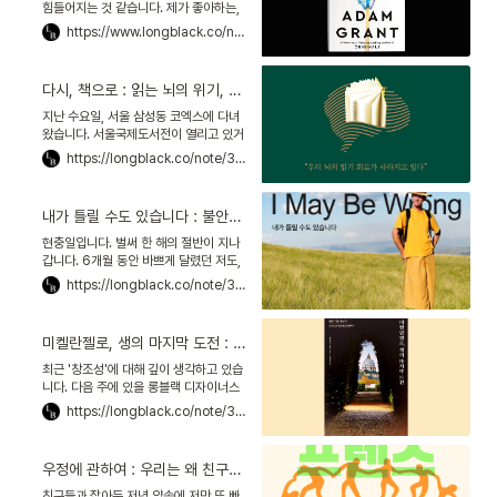
특성을 연구해서 비즈니스 전략과 연결
힘들어지는 것 같습니다. 제가 좋아하는,
짓는 분석도 활발하대.
그리고 제가 생각해왔던 방향의 콘텐츠만
https://www.longblack.co/note/263
접하다 보니 시야가 좁아지는 것 같기도
하고요. 알고리즘 탓으로 돌리기엔, 제 의
지의 문제도 당연히 있을 겁니다. 이런 고
다시, 책으로 : 읽는 뇌의 위기, 책이 필요한 이유를 환기시키다
민을 토로했더니 장은수 대표님이 '애덤
그랜트'의 『싱크 어게인』을 추천해주셨어
지난 수요일, 서울 삼성동 코엑스에 다녀
요. 다시 생각하고 자기 자신을 의심하는
왔습니다. 서울국제도서전이 열리고 있거
과정을 통해 사람은 더욱 성장할 수 있다
든요. 코로나의 여파로 작년, 재작년엔 소
https://longblack.co/note/312
고요.
규모로 열렸던 서울국제도서전이 3년 만
에 코엑스로 돌아온 겁니다. 저처럼 책을
사랑하는 사람들이 북적이는 공간이 참
내가 틀릴 수도 있습니다 : 불안의 폭풍우에서 삶을 건지는 힘
반갑더군요. 올해는 유독 책보다도 책과
관련된 굿즈에 눈길이 갔습니다. 특히 책
현충일입니다. 벌써 한 해의 절반이 지나
속 문장들을 짤막하게 카드로 만든 굿즈
갑니다. 6개월 동안 바쁘게 달렸던 저도,
가 가장 인상깊었죠.
오늘만큼은 지나온 시간을 되돌아보려 합
https://longblack.co/note/313
니다. 새로운 마음으로 남은 절반을 시작
하려고요. 책을 한 권 읽었습니다. 어느 스
웨덴인 수도승의 자서전 『내가 틀릴 수도
미켈란젤로, 생의 마지막 도전 : 일흔 살에 바티칸 최고 건축가가 되다
있습니다』를요. 책 소개를 본 뒤 강하게
끌렸거든요. 대기업의 최연소 임원에서
최근 '창조성'에 대해 깊이 생각하고 있습
태국의 승려, 국민 멘토의 삶을 살다 간 사
니다. 다음 주에 있을 롱블랙 디자이너스
람이 있다고요.
위크를 위해 세계적 디자이너를 만난 덕
https://longblack.co/note/323
분인 것 같습니다. 이들이 해결책을 찾는
과정을 함께 따라가다 보니, 디자이너의
일이 제 일과 크게 다르지 않다는 깨달음
우정에 관하여 : 우리는 왜 친구가 필요한가, 어떤 사람과 친구가 되는가
도 얻었습니다. 장은수 편집문화실험실
대표님께 이 말씀을 드렸더니 "결국 모든
친구들과 잡아둔 저녁 약속에 저만 또 빠