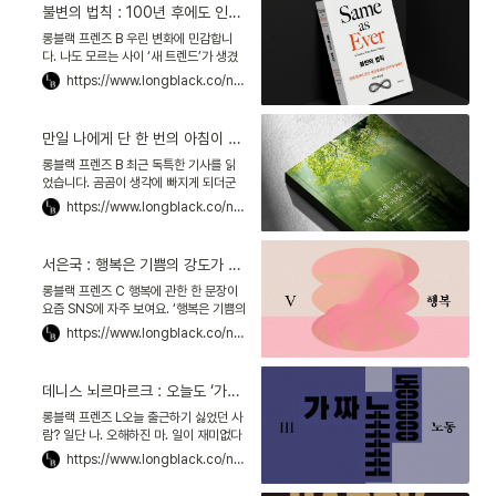
불변의 법칙 : 100년 후에도 인간은 이렇게 행동할 걸요?
롱블랙 프렌즈 B 우린 변화에 민감합니
다. 나도 모르는 사이 ‘새 트렌드’가 생겼
다면? 그 물결에 얼른 올라타려 하죠. 그
https://www.longblack.co/note/1144
곳에 왠지 모를 ‘기회’가 있을 것 같다고
생각하니까요.이
만일 나에게 단 한 번의 아침이 남아 있다면 : 여섯 노인과의 인터뷰
롱블랙 프렌즈 B 최근 독특한 기사를 읽
었습니다. 곰곰이 생각에 빠지게 되더군
요.‘노인 체험’에 대한 이야기였어요. 기자
https://www.longblack.co/note/1138
가 직접 노인의 불편함을 느껴본 겁니다.
뿌연 안경과 10k
서은국 : 행복은 기쁨의 강도가 아니라 빈도다
롱블랙 프렌즈 C 행복에 관한 한 문장이
요즘 SNS에 자주 보여요. ‘행복은 기쁨의
강도가 아니라 빈도다.’ 이 말에는 원출처
https://www.longblack.co/note/1136
가 있어요. 행복학자로 유명한 서은국 연
세대 교수의
데니스 뇌르마르크 : 오늘도 ‘가짜 노동’ 하시나요?
롱블랙 프렌즈 L오늘 출근하기 싫었던 사
람? 일단 나. 오해하진 마. 일이 재미없다
는 건 아니니까. 그래도 가끔은 이런 생각
https://www.longblack.co/note/1135
이 들어. ‘할 일이 왜 이렇게 많지!’ 그러다
얼마 전