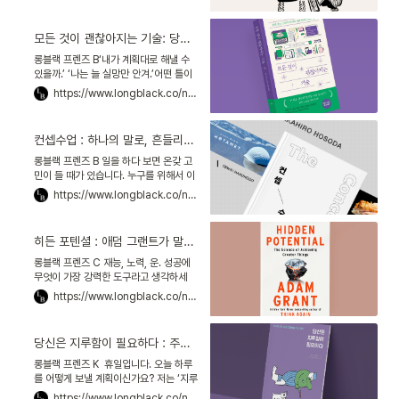
려운 부탁을 간신히 건넬 때도, 연봉 협상
을 할 때도
모든 것이 괜찮아지는 기술: 당신이란 이야기의 각본, 남이 쓰게 두실 건가요?
롱블랙 프렌즈 B‘내가 계획대로 해낼 수
있을까.’ ‘나는 늘 실망만 안겨.’어떤 틀이
한번 우리 마음속에 잡히면, 삶은 그 틀을
https://www.longblack.co/note/1000
강화하는 방향으로 흘러갑니다. 너무 걱
정하진 마세
컨셉수업 : 하나의 말로, 흔들리지 않는 비즈니스를 만드는 법
롱블랙 프렌즈 B 일을 하다 보면 온갖 고
민이 들 때가 있습니다. 누구를 위해서 이
제품을 만드는가. 어떻게 서비스를 개선
https://www.longblack.co/note/995
해야 할까. 이 제품으로 나는 어떤 세상을
만들고 싶은가.
히든 포텐셜 : 애덤 그랜트가 말하는 성공 비결, “재능보다 숨은 잠재력”
롱블랙 프렌즈 C 재능, 노력, 운. 성공에
무엇이 가장 강력한 도구라고 생각하세
요? 아니, 그보다 성공이란 뭐라고 생각하
https://www.longblack.co/note/988
시나요? 저는 유명 자기계발서 저자인 애
덤 그랜트Adam
당신은 지루함이 필요하다 : 주말을 기다리며 숨 가쁘게 보냈나요?
롱블랙 프렌즈 K 휴일입니다. 오늘 하루
를 어떻게 보낼 계획이신가요? 저는 ‘지루
한 하루’를 보낼 작정입니다. 왜 사서 지루
https://www.longblack.co/note/981