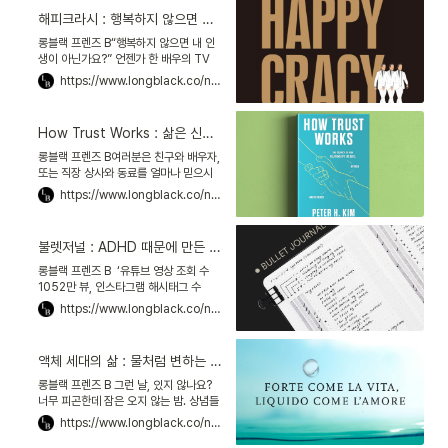
해피크라시 : 행복하지 않으면 내 인생이 아닌가요?
롱블랙 프렌즈 B“행복하지 않으면 내 인
생이 아닌가요?” 언젠가 한 배우의 TV
강연에서 들었던 인상 깊은 말입니다. 종
https://www.longblack.co/note/1130
종 그 말을 떠올리곤 해요. 마음대로 풀리
지 않는 날이나,
How Trust Works : 삶은 신뢰를 얻기 위한 도전이다
롱블랙 프렌즈 B여러분은 친구와 배우자,
또는 직장 상사와 동료를 얼마나 믿으시
나요? 믿음의 힘은 우리 생각보다 강력하
https://www.longblack.co/note/1124
다고 합니다. 미국의 조직행동학자 피터
H. 킴은 “신뢰에는
불렛저널 : ADHD 때문에 만든 노트 정리법, 37만 명의 삶을 바꾸다
롱블랙 프렌즈 B ‘유튜브 영상 조회 수
1052만 뷰, 인스타그램 해시태그 수
1054만 개.’불렛저널Bullet Journal의
https://www.longblack.co/note/1113
인기를 보여주죠. 2014년 등장한 이 다
이어
액체 세대의 삶 : 물처럼 변하는 불안한 시대에, 행복을 찾는 법
롱블랙 프렌즈 B 그런 날, 있지 않나요?
너무 피곤한데 잠은 오지 않는 밤. 상념들
이 꼬리에 꼬리를 물고 이어지지만 뚜렷
https://www.longblack.co/note/1112
한 답은 나오지 않아요. 동틀 무렵 선명하