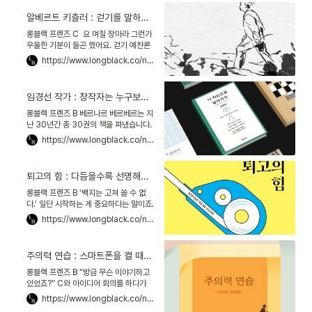
알베르트 키츨러 : 걷기를 말하는 철학자, “걸으면서 견딤을 배워라”
롱블랙 프렌즈 C 요 며칠 장마라 그런가
우울한 기분이 들곤 했어요. 걷기 예찬론
자인 L이 맞장구를 치며 “비 때문에 산책
https://www.longblack.co/note/773
을 못 해서 그럴 것이다”고 하는 거예
요. 제가 무슨 소
임경선 작가 : 창작자는 누구보다, 자기 자신과 사이가 좋아야 한다
롱블랙 프렌즈 B 베르나르 베르베르는 지
난 30년간 총 30권의 책을 펴냈습니다.
무라카미 하루키는 지난 44년간 총 52
https://www.longblack.co/note/766
권을 써냈죠. 매년 한두 권의 책을 써낸다
는 건, 보통 성
퇴고의 힘 : 다듬을수록 선명해지는 건 이야기만이 아니다
롱블랙 프렌즈 B ‘백지는 고쳐 쓸 수 없
다.’ 일단 시작하는 게 중요하다는 말이죠.
이번 주 베르나르 베르베르 인터뷰 노트
https://www.longblack.co/note/751
에서, 베르베르가 한 이 말을 가슴에 품고
일했어요.자,
주의력 연습 : 스마트폰을 켤 때마다 뭘 할지 잊어버렸던 당신에게
롱블랙 프렌즈 B “방금 무슨 이야기하고
있었죠?” C와 아이디어 회의를 하다가
제가 한 말입니다. 분명 C를 쳐다보고 있
https://www.longblack.co/note/738
었는데, 무슨 말을 했는지조차 생각나지