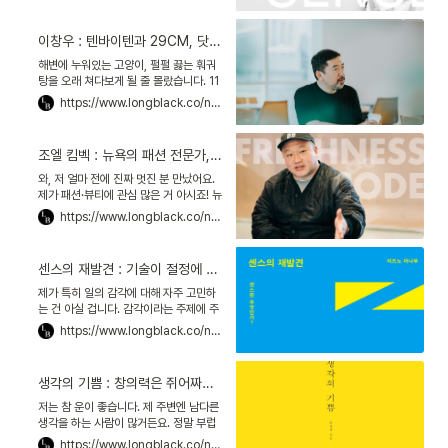
thinking를 떠받드는 것을 비판해요.
한 유튜브 프로그램에서 한 말입니다. 빅
데이터 전문가인 그를 멘토로 생각해본
이창우 : 텐바이텐과 29CM, 닷슬래시대시를 탄생시킨 감각
적은 솔직히 없습니다. 그런데 저 말을 듣
고 그가 달리 보였어요. 한 분야의 프로페
해변에 누워있는 고양이, 펄펄 끓는 훠궈
셔널이자, 선배 직업인으로서 좋은 레퍼
탕을 오래 쳐다보게 될 줄 몰랐습니다. 11
런스를 들려줄 사람으로요.
월 1일에 문을 연 소셜 미디어 닷슬래시대
https://www.longblack.co/note/82
시dotslashdash 이야기입니다. 닷슬
래시대시는 숏폼 영상 플랫폼이에요. 최
대 4분 길이의 영상을 올릴 수 있죠. 그런
조엘 킴벡 : 뉴욕의 패션 전문가, "스몰 브랜드의 시대 아니다"
데 올라오는 영상이 독특합니다. 유튜브·
틱톡과는 완전히 달라요. 일단 조용합니
와, 저 얼마 전에 진짜 멋진 분 만났어요.
다. 요란한 배경 음악과 쉴새없는 설명이
제가 패션·뷰티에 관심 많은 거 아시죠! 뉴
없습니다. 해변의 바람 소리, 훠궈탕 끓는
욕 한복판에서 패션·뷰티 전문 브랜딩 에
https://www.longblack.co/note/102
소리가 다예요.
이전시를 운영하는 대표님을 만난 거예
요. 조엘 킴벡Joel Kimbeck. 처음 만날
땐 한국어 못 하실까봐 긴장도 했죠. 웬일,
센스의 재발견 : 기술이 절정에 이르면 센스의 시대가 찾아온다
저보다 한국말 더 빠르게 하세요. 킴벡 대
표님 이력이 얼마나 화려한지 몰라요.
제가 특히 일의 감각에 대해 자주 고민하
는 건 아실 겁니다. 감각이라는 주제에 주
목하며 책을 찾다 보면 유난히 일본 책을
https://www.longblack.co/note/107
많이 발견하게 됩니다. 그 책들을 훑다가
발견한 을 소개하려고 합니다. 저자 미즈
노 마나부는 디자이너입니다. 구마모토현
생각의 기쁨 : 창의력은 쥐어짜내는 것이 아니라, 흘러넘치는 것이다
을 대표하는 캐릭터 쿠마몬くまモン*을
디자인한 인물로 유명합니다. 굿디자인컴
저는 참 운이 좋습니다. 제 주변엔 남다른
퍼니Good Design Company라는 회
생각을 하는 사람이 많거든요. 정말 부럽
사를 운영하고 있죠.
습니다. 그런 능력을 갖추고 싶어요. 스스
https://www.longblack.co/note/109