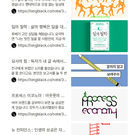
창조는 같은 것 아니겠느냐"고 하시더군
졌습니다. 팬데믹으로 모임 없는 일상에
요.
익숙해졌거든요. 친구들이 단체채팅방에
https://longblack.co/note/327
"너도 다음에 꼭 와"라며 모임 사진을 올
려 주더군요. 오랜만에 얼굴들을 보니, 보
고 싶긴 합니다. 그러다 문득, "내가 저 녀
일의 철학 : 삶의 행복은 일을 대하는 자세에 있다
석들과 얼마나 오래 됐지?" 감회에 젖었
죠. "우리가 언제, 어떤 계기로 친구가 됐
후배가 고민 상담을 해왔습니다. 요약하
을까?" 기억도 희미합니다.
면 "나는 멋진 일을 할 사람인데, 지금 하
는 일은 재미없고 시시하다"는 거였죠.
https://longblack.co/note/337
"우선 주어진 일부터 잘 해내면 멋진
것"이란 말을 목구멍으로 삼키고, 어깨를
두어 번 두드려줬습니다. 대신 책을 한 권
묘사의 힘 : 독자가 내 글 속에서 살아 숨쉬게 하는 법
선물하고 싶었어요. 적절한 책을 찾기 쉽
지 않더군요. 마침 장은수 대표님이 『일의
친구에게 부럽단 소리를 들었습니다. 글
철학』이란 책을 추천해 주셨어요.
을 잘 쓴다고요. 본인은 보고서를 늘 두 번
씩 쓴다더군요. 생각해 보면 글은 업무의
https://longblack.co/note/344
밑바탕입니다. 프레젠테이션 대본을 만들
때도, 메일을 보낼 때도, 글이 괜찮아야 설
득력이 높아집니다. 여기, 글쓰기 훈련을
프로세스 이코노미 : 아웃풋의 종말, '과정'을 파는 시대가 왔다
위한 책을 가져왔습니다. 샌드라 거스
Sandra Gerth가 쓴 『묘사의 힘』입니
여러 브랜드를 공부하다 보면 늘 궁금한
다. 샌드라 거스는 독일의 베스트셀러 작
게 있습니다. 모두가 스토리텔링이 중요
가이자 편집자입니다.
하다는데, 사람들이 왜 스토리텔링에 끌
https://longblack.co/note/342
리는지는 잘 설명하지 않죠. 그 답을 알려
주는 책을 만났습니다. 일본의 유명 IT 비
평가 오바라 가즈히로尾原 和啓가 쓴
뉴 컨피던스 : 인생의 성공은 자존감이 아니라 자신감이 결정한다
『프로세스 이코노미』입니다. 아마존 재팬