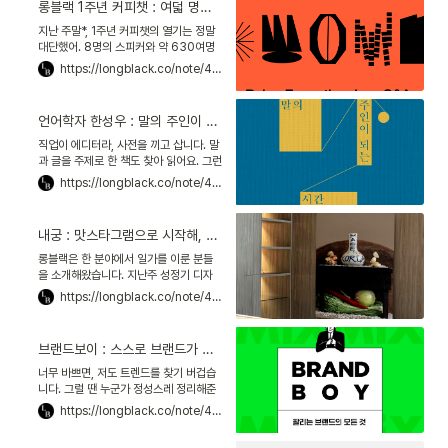
롱블랙 1주년 커피챗 : 여덟 명의 혁신가들과 감각의 시대를 말하다
학원? 소셜미디어를 보면 알차게, 재밌게
사는 사람 투성이에요. 그에 비하면 제 삶
지난 주말*, 1주년 커피챗의 열기는 정말
은 조금 시시한 것 같습니다.
대단했어. 8명의 스피커와 약 630여명
의 롱블랙 피플이 만나 영감 넘치는 대화
https://longblack.co/note/438
를 이어갔지. 나한테도 좋은 공부가 됐어.
일주일이 지났으니, 커피챗에서의 배움을
복기해보면 좋을 것 같아. 커피챗에 못 왔
언어학자 한성우 : 말의 주인이 마음껏 가지고 놀 때, 말과 글이 살아 숨 쉰다
던 롱블랙 피플은 이번 노트로 커피챗의
인사이트를 얻어가고, 커피챗에 왔던 롱
직업이 에디터라, 사전을 끼고 삽니다. 말
블랙 피플은 그때의 이야기를 다시 한 번
과 글을 주제로 한 책도 찾아 읽어요. 그런
되새겨 봐.
데도 늘 부족함을 느낍니다. '이 단어가 맞
https://longblack.co/note/437
나?' '띄어쓰기가 이게 맞나?' 멈칫해요.
그러다 한성우 인하대학교 한국어문학과
교수가 쓴 『말의 주인이 되는 시간』을 읽
내궁 : 맛스타그램으로 시작해, 국내 최초 김치 다이닝을 만들다
었습니다. 책에서 그는 말합니다. 규범과
어법의 잣대는 시대 변화에 뒤떨어지기
롱블랙은 한 분야에서 일가를 이룬 분들
마련이니, 자신 있게 말하고 쓰라고요. 말
을 소개해왔습니다. 지난주 성정기 디자
의 주인은 당신이라고 말이죠.
이너의 이야기를 들을 때도, 경외심이 드
https://longblack.co/note/443
는 한편 '나와는 다른 사람'이라는 생각이
떠나질 않더군요. 무르익어 가기 위해, 지
금 가장 뜨거운 온도로 달리는 성장형 기
브랜드보이 : 스스로 브랜드가 되고 싶다면 한 우물을 파라
획자를 만나보면 어떨까 싶었습니다. 젊
은 기획자들과 많이 만나는 김락근 인스
너무 바쁘면, 저도 트렌드를 찾기 버겁습
턴트펑크 대표가 한 F&B 기획자를 소개
니다. 그럴 땐 누군가 정성스레 정리해준
해 줬습니다.
뉴스 클리핑을 참고하고, 뉴스레터를 읽
https://longblack.co/note/451
습니다. 그럼 숨통이 좀 트여요. 포모
FOMO 에서 벗어나는 기분이랄까요. 몇