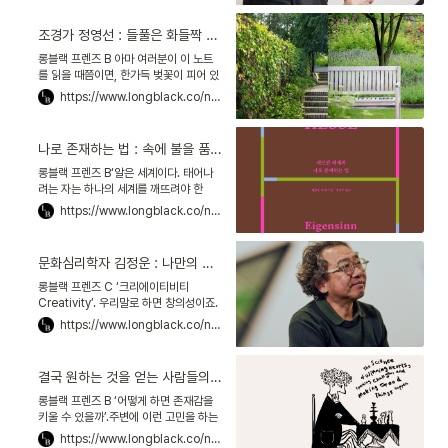
생들에게 자주
조경가 정영선 : 들풀은 화들짝 피지 않아 아름답다
롱블랙 프렌즈 B 아마 여러분이 이 노트
를 읽을 때쯤이면, 한가득 벚꽃이 피어 있
겠죠. 저는 지금 선유도공원에서 이 원고
https://www.longblack.co/note/1031
를 쓰고 있어요. 빛바랜 콘크리트 기둥을
파릇한 담쟁이덩굴이
나로 존재하는 법 : 속에 불을 품은 당신에게, 헤르만 헤세가
롱블랙 프렌즈 B‘알은 세계이다. 태어나
려는 자는 하나의 세계를 깨뜨려야 한
다.’ 이 말에 가슴 뜨거워졌던 롱블랙 피
https://www.longblack.co/note/1024
플, 있으시죠? 저 또한 그랬습니다. 어른
이 되고 나서도 삶이란
문화심리학자 김정운 : 나만의 메타 언어를 편집하라, 창조의 길이 열린다
롱블랙 프렌즈 C ‘크리에이티비티
Creativity’. 우리말로 하면 창의성이죠.
그런데 인류가 이 단어를 사용한 지 100
https://www.longblack.co/note/1022
년밖에 되지 않았다는 것, 아셨나요? 그
시작은 건축 및
결국 원하는 것을 얻는 사람들의 비밀 : No의 힘에 있다
롱블랙 프렌즈 B ‘어떻게 하면 존재감을
키울 수 있을까’.주변에 이런 고민을 하는
사람이 부쩍 늘었어요. 발표를 할 때도, 어
https://www.longblack.co/note/1013