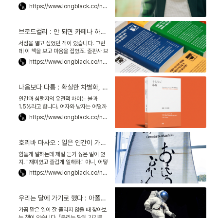
년 10월 말이 되면 서점가는 술렁입니다.
https://www.longblack.co/note/217
김 교수 팀이 2009년부터 매년 출간해
온 트렌드 전망서 『트렌드 코리아』 때문
입니다. 올해로 14년째, 이 책은 많은 직
브로드컬리 : 안 되면 카페나 하겠다는 사회에, 자영업자의 진짜 삶을 알리다
장인이 내년을 준비하기 위해 집어드는
필독서가 됐습니다. 나올 때마다 30만권
서점을 열고 싶었던 적이 있습니다. 그런
은 기본으로 팔릴 거라는 게 출판계의 추
데 이 책을 보고 마음을 접었죠. 출판사 브
산입니다.
로드컬리프레스에서 나온 『서울의 3년
https://www.longblack.co/note/224
이하 서점들』입니다. 제목 그대로 서울에
서 서점을 창업한 지 3년이 안 된 사장들
을 인터뷰한 책입니다. 인터뷰는 지나치
나음보다 다름 : 확실한 차별화, 키포인트는 남이 아닌 내게 있다
게 생생했습니다. 눈곱만큼의 미화도 없
었죠. 사장들은 "내 인건비는 나오지 않는
인간과 침팬지의 유전적 차이는 불과
다""생존할 수 있을지 모르겠다"고, 고충
1.5%라고 합니다. 여자와 남자는 어떨까
과 불안을 솔직하게 털어놓습니다.
요. 손가락 모양부터 심장의 형태까지 본
https://www.longblack.co/note/241
질적으로 동일해요. 0.1%도 안 되는 차이
로 성별이 갈립니다. 브랜드도 그렇습니
다. '뭔가 달라. 그래서 호감이 가.' 아주
호리바 마사오 : 일은 인간이 가질 수 있는 가장 큰 즐거움이다
사소한 차이로 우리 마음에 러브마크
Lovemark를 찍은 브랜드는 무엇이 다
힘들게 일하는데 제일 듣기 싫은 말이 있
를까요. 책 『나음보다 다름』으로 알아보
지. "재미있고 즐겁게 일해라." 아니, 어떻
겠습니다. 1997년 스티브 잡스는 자신을
게 해야 일이 재밌단 거야? 그런데 이 말
https://www.longblack.co/note/238
쫓아낸 애플로 돌아갔습니다.
을 회사의 사훈으로 내건 회사가 있어. 자
동 계측 장비를 만드는 회사, 호리바제작
소야. 이곳의 직무 만족도는 평균
우리는 달에 가기로 했다 : 아폴로 프로젝트에서 배우는 마인드셋
60~70%를 웃돌아. 채용 시장에서 손
에 꼽는 인기 직장이지. 그 비결은 호리바
가끔 맡은 일이 잘 풀리지 않을 때 찾아보
제작소의 창업자, 故 호리바 마사오堀場
는 책이 있습니다. 『우리는 달에 가기로