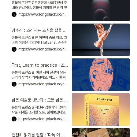
롱블랙 프렌즈 C오랜만에 사회초년생 후
배와 만났어요. 롱블랙 커피를 한 잔씩 앞
에 두고, 꽤나 진지한 대화를 나눴답니다.
https://www.longblack.co/note/897
후배는 “성공한 사람들을 보면 좋아하는
일이 분명했던데,
강수진 : 스러지는 초심을 잡을 때, 발레도 삶도 나아간다
롱블랙 프렌즈 B 한 여인이 춤을 춰요. 그
녀의 이름은 ‘타티아나Tatyana’. 순수한
그녀는 오만한 남자 ‘오네긴Onegin’을
https://www.longblack.co/note/875
사랑하지만, 운명의 장난으로 엇갈립니
다. 세월이
First, Learn to practice : 조금 더 계속하는 바로 그 순간
롱블랙 프렌즈 B 며칠 사이 살갗에 닿는
공기가 부쩍 차가워졌어요. 어느새 한 해
의 끝자락에 접어들었네요. 하루하루 바
https://www.longblack.co/note/882
삐 살다 보면, 그런 생각이 들 때가 있죠.
“매일 열심히는
삶은 예술로 빛난다 : 모든 삶은 각자의 이름이 붙은 작품이다
롱블랙 프렌즈 B 지난주 김환기의 생애와
작품 세계를 소개한 노트, 읽어보셨나요.
전쟁 중에도 그림을 놓지 않았던 김환기.
https://www.longblack.co/note/872
그 열정과 간절함이 뇌리에 남습니다. 문
득 그 잔상에,
천천히 읽기를 권함 : ‘다독’에 대한 집착을 버릴 때, 나만의 리듬이 생긴다