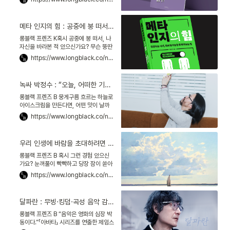
함을 쫓느냐고요? 김지원 기자가 준비한
오늘 이야기를
메타 인지의 힘 : 공중에 붕 떠서, 나를 내려다본 적 있나요?
롱블랙 프렌즈 K혹시 공중에 붕 떠서, 나
자신을 바라본 적 있으신가요? 무슨 뚱딴
지같은 소리인가 싶을 수 있겠습니다. 메
https://www.longblack.co/note/980
타 인지Metacognition 이야기입니다.
메타 인지는
녹싸 박정수 : “오늘, 어떠한 기분으로 세상을 대하실 건가요?”
롱블랙 프렌즈 B 뭉게구름 흐르는 하늘로
아이스크림을 만든다면, 어떤 맛이 날까
요? 서울 마포구 염리동의 아이스크림 가
https://www.longblack.co/note/972
게 ‘녹기 전에’는, 하늘색 바닐라 아이스크
림에 솜사탕을 올렸
우리 인생에 바람을 초대하려면 : 슬리퍼를 벗고, 스마트폰은 내려놓자
롱블랙 프렌즈 B 혹시 그런 경험 있으신
가요? 눈꺼풀이 빡빡하고 당장 잠이 쏟아
질 것만 같은데, 꾸역꾸역 스마트폰을 하
https://www.longblack.co/note/968
는 경험.수면이라는 건강한 보상보다 스
마트폰이라는 즉각적인 만
달파란 : 무빙·킹덤·곡성 음악 감독, 이야기에 ‘공기감’을 설계하다
롱블랙 프렌즈 B “음악은 영화의 심장 박
동이다.”「아바타」 시리즈를 연출한 제임스