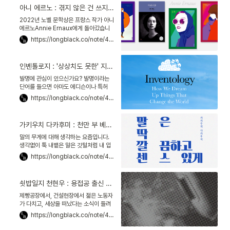
년 전에는, 이분의 도움을 참 많이 받았습
아니 에르노 : 겪지 않은 건 쓰지 않는다, 사적인 기억이 문학이 되다
니다. '브랜드보이'. 15개 신문에서, 브랜
드 관련 뉴스들을 추려 페이스북에 올렸
2022년 노벨 문학상은 프랑스 작가 아니
죠. 간단한 코멘트와 함께요. 요즘 좀 뜸하
에르노Annie Ernaux에게 돌아갔습니
다 싶더니, 주 무대를 유튜브로 옮겼더군
다. 스웨덴 한림원은 이렇게 밝혔죠. "집
https://longblack.co/note/457
요.
단적인 구속을 드러낸 용기, 꾸밈없는 날
카로움을 지녔다." 에르노가 지금까지 쓴
소설은 모두 '자전적 이야기'예요. "직접
인벤톨로지 : '상상치도 못한' 지대에서 영감을 얻는 법
체험하지 않은 허구를 쓴 적은 한 번도 없
다"고 말하죠. 자서전과 소설을 합친 이
발명에 관심이 있으신가요? 발명이라는
장르를, 프랑스에선 오토픽션auto-
단어를 들으면 아마도 에디슨이나 특허
fiction이라 불러요. 그래서일까요, 에르
같은 단어가 떠오를 겁니다. 나와는 거리
https://longblack.co/note/469
노의 소설을 경멸하는 사람도 있어요.
가 먼 천재들의 일처럼 느껴지죠. 그런 제
게 김지원 기자가 책 한 권을 추천했어요.
제목은 『인벤톨로지』. 과학적인 성취는
가키우치 다카후미 : 천만 부 베스트셀러 기획자의, 전달되는 말하기 법
천재 과학자가 아닌 우리 같은 범인도 가
능하다는 이야기예요. 읽고 나면 발명가
말의 무게에 대해 생각하는 요즘입니다.
의 시각으로 문제를 보는 법을 배울 수 있
생각없이 툭 내뱉은 말은 깃털처럼 내 입
을 겁니다.
을 떠나지만, 상대방 가슴엔 돌처럼 내려
https://longblack.co/note/464
앉기도 하죠. 때로는 그 반대이기도 하고
요. 제 말하기의 부족함을 채우려고 책을
꾸준히 찾아 읽고 있습니다. 그 중 가장 마
쇳밥일지 천현우 : 용접공 출신 에디터, 공장 노동자의 현실을 쓰다
음을 끈 책이 『말은 딱 깔끔하고 센스 있
게』입니다. 저자 가키우치 다카후미는 자
제빵공장에서, 건설현장에서 젊은 노동자
상한 선배처럼 말하기의 기술을 소개했어
가 다치고, 세상을 떠났다는 소식이 들려
요.
왔습니다. 또래 젊은이들은 불매운동 같
https://longblack.co/note/467
은 방식으로 연대의 메시지를 보내고 있
습니다. 이를 보면서 청년공 출신인 천현