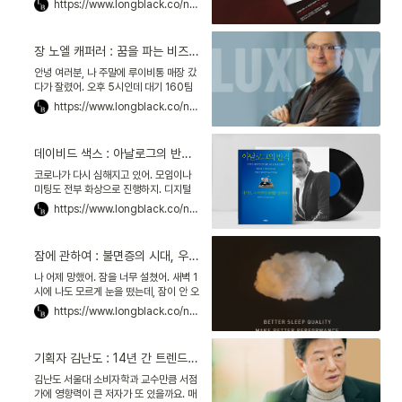
https://www.longblack.co/note/200
를 준다는 말에 덜컥 샀다가, 이제는 매달
정기 배송으로 캡슐을 사고 있죠. 아침엔
라떼, 점심엔 에스프레소를 내려마시는
장 노엘 캐퍼러 : 꿈을 파는 비즈니스, 럭셔리로 시대의 욕망을 읽다
게 습관이 됐습니다. 장은수 편집문화실
험실 대표님은 앞으로도 더 많은 '공짜'가
안녕 여러분, 나 주말에 루이비통 매장 갔
쏟아질 거라 말합니다.
다가 잘렸어. 오후 5시인데 대기 160팀
이라서 줄 서도 들어갈 수가 없대. 참 나,
https://www.longblack.co/note/205
이런 게 바로 그 '만들어진 희소성
artificial rarity'이란 건가! '명품=희소
한 것'이란 이미지를 심는 럭셔리 브랜드
데이비드 색스 : 아날로그의 반격 5년, 그래도 아날로그가 미래인 이유
의 마케팅 전략 말이야. 이 개념을 창안한
사람이 바로 장 노엘 캐퍼러Jean-Noël
코로나가 다시 심해지고 있어. 모임이나
Kapferer 파리 경영대학HEC paris 교
미팅도 전부 화상으로 진행하지. 디지털
수야.
직장이 대세야. 그런데 문득, 아날로그는
https://www.longblack.co/note/214
어떻게 될지 궁금했어. 나는 재택근무보
다 사무실 나가는 게 좋거든. 이런 고민을
하는 내게 B는 『아날로그의 반격』이라는
잠에 관하여 : 불면증의 시대, 우리는 왜 잠을 자야 할까
책을 건네줬어. "팬데믹으로 아날로그가
죽지는 않을 거"라면서. 왜, 계속 배달 음
나 어제 망했어. 잠을 너무 설쳤어. 새벽 1
식만 먹다 보면 식당 가고 싶은 날이 생기
시에 나도 모르게 눈을 떴는데, 잠이 안 오
잖아. 그거랑 똑같대.
는 거야. 억지로 자려고 누웠더니 더 정신
https://www.longblack.co/note/220
이 맑아지는 거 있지. 결국 세 시간 잔 채
로 출근했어. 그러다 회의 시간에 존 거 있
지. 대표님도 있었는데! 우울해 하니까 김
기획자 김난도 : 14년 간 트렌드를 예측했다, 그가 말하는 축적의 힘
선우 작가가 위로하더라. 원래 사람은 자
다가 한번 깨는 게 정상이라는 거야.
김난도 서울대 소비자학과 교수만큼 서점
가에 영향력이 큰 저자가 또 있을까요. 매