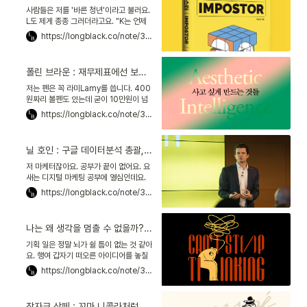
철학이 매력적이었습니다. 이후 계속해서
사람들은 저를 '바른 청년'이라고 불러요.
그의 행보를 지켜봤습니다. 2000년 설
L도 제게 종종 그러더라고요. "K는 언제
립된 프레인은 지금은 세계 57위에 랭크
부터 그렇게 성실했어? 날 때부터? 부럽
https://longblack.co/note/376
된, 국내 최대 PR 에이전시로 성장했습니
다, 얘." C는 어려운 일이 있으면 저를 찾
다.
아요. "K~ 나 이것 좀 대신 해주면 안 돼
요? K는 모르는 거 없잖아!" 요즘 좀 지칩
폴린 브라운 : 재무제표에선 보이지 않는 브랜드 성공의 변수, 미적 지능
니다. 가끔은 나도 늦잠을 자고, 모르는 거
많다고 고백하고 싶은데 그게 잘 안 돼요.
저는 펜은 꼭 라미Lamy를 씁니다. 400
원짜리 볼펜도 있는데 굳이 10만원이 넘
는 라미를 쓰느냐고 묻는다면, 글쎄요. 단
https://longblack.co/note/387
지 '있어 보여서'라고 답하기엔 억울합니
다. 하지만 그 이유를 설명하기가 쉽지 않
네요. 우리는 왜, 어떤 물건은 사고 싶어
닐 호인 : 구글 데이터분석 총괄, "지금의 마케팅으론 성공할 수 없다"
하고, 어떤 물건에는 그런 감정을 느끼지
못할까요. 책 『사고 싶게 만드는 것들』에
저 마케터잖아요. 공부가 끝이 없어요. 요
서 그 답을 찾았습니다. '미적 지능
새는 디지털 마케팅 공부에 열심인데요.
Aesthetic Intelligence'이 있느냐 없
디지털 마케팅하면 빼놓을 수 없는 키워
https://longblack.co/note/392
느냐의 차이예요.
드가 데이터이죠. 이 단어가 왜 이리 압도
적으로 느껴지는지.... 고민을 얘기하자 B
가 도움이 될 거라며 책 『컨버티드』를 추
나는 왜 생각을 멈출 수 없을까? : 생각 중독에서 나를 구하는 법
천해줬어요. 저자인 닐 호인Neil Hoyne
이 구글에서만 11년 넘게 일한 데이터분
기획 일은 정말 뇌가 쉴 틈이 없는 것 같아
석 전문가라고요! 그런데 숫자나 데이터
요. 행여 갑자기 떠오른 아이디어를 놓칠
를 강조하기보다는 '모니터 뒤에 사람이
까 봐 늘 머리를 풀가동시켜요. 주말이나
https://longblack.co/note/398
있다'는 메시지를 전하는 것으로 유명해
휴가 같은 경계가 없어요. "지나친 생각이
요.
우리를 미치게 하고 있다." 『나는 왜 생각
을 멈출 수 없을까?』를 쓴 30년 경력의
장자크 상페 : 꼬마 니콜라처럼, 아이의 마음으로 살다 떠나다