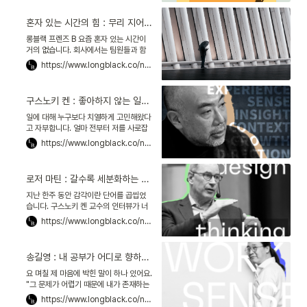
않았어요. 이때만이
혼자 있는 시간의 힘 : 무리 지어 다니며 성공한 사람은 없다
롱블랙 프렌즈 B 요즘 혼자 있는 시간이
거의 없습니다. 회사에서는 팀원들과 함
께하고, 주말에는 친구들을 만나기 바쁘
https://www.longblack.co/note/729
죠. 누군가와 함께 있는 게 익숙해서일까
요. 가끔 혼자 있는 주
구스노키 켄 : 좋아하지 않는 일에선 감각을 쌓을 수 없다
일에 대해 누구보다 치열하게 고민해왔다
고 자부합니다. 얼마 전부터 저를 사로잡
은 단어는 '감각'이에요. 지난 10여년 동
https://www.longblack.co/note/75
안 쌓아 온 저의 경력, 그 끝에 무엇이 남
게 되는가를 되풀이해 질문해왔거든요.
그러다가 깨달았습니다. 결국 내게 남는
로저 마틴 : 갈수록 세분화하는 취향, 더 섬세한 제안이 필요하다
것은 일에 대한 감각이 아닐까, 라고요. 일
을 하는 감각. 그게 무엇인지 말로는 설명
지난 한주 동안 감각이란 단어를 곱씹었
하기 어렵죠. 그래서 다른 사람에게 넘겨
습니다. 구스노키 켄 교수의 인터뷰가 너
줄 수도 없습니다.
무 강렬하게 남아서요. 특히 이 대목이 잊
https://www.longblack.co/note/84
히지 않아요. "커리어가 쌓일수록 중요한
것은 감각이다. 나만의 가치는 감각에서
나온다"는 부분이요. 그러고 보니 비즈니
송길영 : 내 공부가 어디로 향하는지 직시해야 합니다
스 세계의 감각을 중시한 또다른 석학이
생각나더라고요. 디자인 씽킹Design
요 며칠 제 마음에 박힌 말이 하나 있어요.
Thinking의 창시자 로저 마틴Roger
"그 문제가 어렵기 때문에 내가 존재하는
Martin 교수에요. 마틴 교수는 비즈니스
겁니다. 그 문제가 쉬웠다면 내가 필요 없
https://www.longblack.co/note/91
세계가 분석적 사고analytical
습니다." 송길영 바이브컴퍼니 부사장이