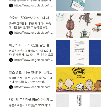
목표를 공유했어요! 공부하기, 운동하기,
버킷리스트 여행지로 떠나기… 그중 가장
https://www.longblack.co/note/938
멋졌던 목표는? ‘더 많이 사랑하기’였어
요. 사랑, 흔
유홍준 : 500만부 답사기의 저자, 스테디셀러 콘텐츠를 말하다
롱블랙 프렌즈 B 새해를 맞아 다시 마음
에 새긴 말이 있어요.‘아는 만큼 보인
다.’유홍준 미술사학자의 저서 『나의 문화
https://www.longblack.co/note/937
유산답사기』 서문에 처음 등장한 말입니
다.『나의 문화유산답사기
아침의 피아노 : 죽음을 앞둔 철학자가, 오늘을 찬미하며 써 내려간 메모
롱블랙 프렌즈 B 헤어질 시간이 왔습니
다. 한 해를 떠나보내는 시간, 우리는 크고
작은 이별도 하게 됩니다. 학기가 끝나고,
https://www.longblack.co/note/932
부서가 바뀌는 시기이니까요. 묵은해를
넘기기 전에 끊
찰스 슐츠 : 나는 인생에서 알아야 할 모든 지혜를 스누피에게 배웠다
롱블랙 프렌즈 C “누구라도 좋으니 크리
스마스에 대해 알고 있는 사람 없나
요?” 스누피의 친구 찰리 브라운의 외침
https://www.longblack.co/note/926
이에요. 1965년 25분짜리 단편 애니메
이션 ‘찰리 브라운 크리스
나는 왜 무기력을 되풀이하는가 : 갓생 시대에, 열정에 대해 성찰하다
롱블랙 프렌즈 B 지인들의 SNS 피드에,