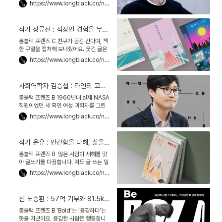
카메론 감독의 말입니다. 여기 한국 영화
https://www.longblack.co/note/963
의 심장 박동을 만든 사람이 있어요. 달파
란 음악 감독입
작가 장류진 : 직장인 경험을 무기로, 젊은 세대의 자화상을 그려내다
롱블랙 프렌즈 C 친구가 공감 간다며, 책
한 구절을 캡처해 보내줬어요. 웃긴 글은
아닌데, 웃겼어요. 저도 가끔 이런 생각을
https://www.longblack.co/note/960
하거든요. 제 심정이 글로 차지게 표현되
다니, 반가운
사회역학자 김승섭 : 타인의 고통에 응답하는 공부를 말하다
롱블랙 프렌즈 B 1960년대 실제 NASA
직원이었던 세 흑인 여성 과학자를 그린
영화 「히든 피겨스」(2017)의 한 장면. 주
https://www.longblack.co/note/958
인공이 연구소 밖에 있는 유색인종 화장
실에 가기
작가 은유 : 안간힘을 다해, 삶을 옹호하는 글을 쓰다
롱블랙 프렌즈 B 많은 사람이 새해를 맞
아 글쓰기를 다짐합니다. 저도 글 쓰는 일
을 하고 싶어 에디터가 됐어요. 여전히 헤
https://www.longblack.co/note/955
매고 있지만 말이죠. 작가 은유는 저서
『글쓰기의 최전선
션 노승환 : 57억 기부와 81.5km 달리기 “거룩한 자극을 기획합니다”
롱블랙 프렌즈 B ‘Bold’는 ‘용감하다’는
뜻을 지녔어요. 용감한 사람은 행동합니