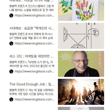
여유재순 : 아흔살 작가의 애플 펜슬 드로잉, 삶의 여백을 채색하다
롱블랙 프렌즈 K 인스타그램에서 그림 하
나를 봤어요. 노을을 배경으로 집 한 채와
나무 여러 그루가 서 있었죠. 쓸쓸한 감정
https://www.longblack.co/note/835
이 들 법도 한 그림인데, 이상하게 따뜻한
느낌이 들었어
시대예보 : 송길영 “핵개인의 시대, 당신만의 뗏목을 만들어라”
롱블랙 프렌즈 B 추석 연휴에 뭐 하시나
요? 연휴에 읽을 책을 찾다 이 책이 눈에
들어왔어요. 『시대예보: 핵개인의 시대』.
https://www.longblack.co/note/837
빅데이터 전문가로 알려진 송길영 작가의
신간이에요.시대
세스 고딘 : 마케팅을 재정의한 경영 구루, 마음을 얻는 감각을 말하다
롱블랙 프렌즈 L 『보랏빛 소가 온다』, 마
케터라면 알 거야. 2003년 출간된 이 책
은 35개국에서 300만 부 이상 팔리며,
https://www.longblack.co/note/823
저자인 세스 고딘Seth Godin을 마케팅
구루g
The Good Enough Job : 일에 매몰되지 않고 많은 ‘나’를 돌보는 법
롱블랙 프렌즈 C 저는 제 일을 사랑해요!
하루에 가장 많은 시간을 일하는 데 쓰죠.
주말 중 하루 일하는 것도 어느샌가 루틴
https://www.longblack.co/note/815
이 됐어요. 가장 친한 친구도 실은…. 동료
들이에요!음