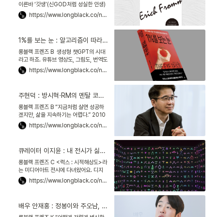
이른바 ‘갓생’(신GOD처럼 성실한 인생)
이라는 단어가 자주 눈에 띕니다. 요즘 청
https://www.longblack.co/note/920
년들은 하루를 성실히 채우고, 다이어트
를 해내고,
1%를 보는 눈 : 알고리즘이 따라올 수 없는 ‘인간 지능’에 대하여
롱블랙 프렌즈 B 생성형 챗GPT의 시대
라고 하죠. 유튜브 영상도, 그림도, 번역도
챗GPT 하나면 웬만큼은 뚝딱 해낼 수 있
https://www.longblack.co/note/910
어요.그럼에도 인간만의 창의적인 안목이
있다고 저는
주현덕 : 방시혁·RM의 멘탈 코치가 말하는, 심리학을 알아야 하는 이유
롱블랙 프렌즈 B “지금처럼 살면 성공하
겠지만, 삶을 지속하기는 어렵다.” 2010
년 방시혁 하이브 의장은 한 심리상담가
https://www.longblack.co/note/912
로부터 충고를 듣습니다. 방 의장은 당시
히트곡을 연이어 발
큐레이터 이지윤 : 내 전시가 싫어도 상관없다, 질문을 던질 수만 있다면
롱블랙 프렌즈 C <럭스 : 시적해상도>라
는 미디어아트 전시에 다녀왔어요. 디지
털 화면과 제가 하나 되는 신기한 경험을
https://www.longblack.co/note/909
하고 왔죠.이런 독특한 전시는 누가 기획
했을까, 찾아봤어요.
배우 안재홍 : 정봉이와 주오남, 캐릭터를 삼키기까지 걸어온 시간들