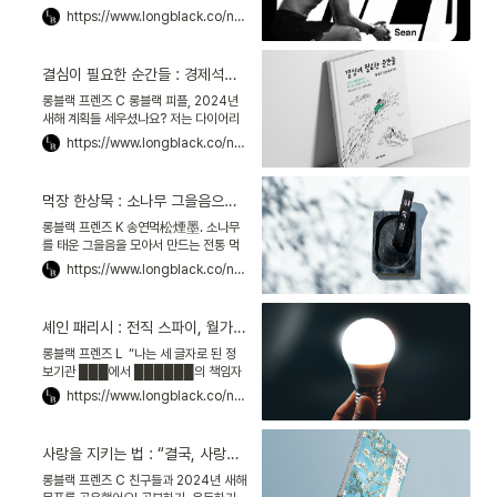
다. <Be Bold> 위크의 마지막 주인공,
https://www.longblack.co/note/954
션(본명 노승환) 대표처럼요. 힙합 가수이
자 승일
결심이 필요한 순간들 : 경제석학이 해설하는 인생의 문제들
롱블랙 프렌즈 C 롱블랙 피플, 2024년
새해 계획들 세우셨나요? 저는 다이어리
를 거침없이 적어내려다가 문득 멈칫했어
https://www.longblack.co/note/949
요. 돌아보면 하루하루의 투두리스트나
한 주의 계획은 열심히
먹장 한상묵 : 소나무 그을음으로 가장 한국적인 먹빛을 내다
롱블랙 프렌즈 K 송연먹松煙墨. 소나무
를 태운 그을음을 모아서 만드는 전통 먹
을 말합니다. 먹 하나를 만드는 데 소나무
https://www.longblack.co/note/948
한 그루와 1년의 건조 시간이 들어요. 원
래 한반도의 송연먹
셰인 패리시 : 전직 스파이, 월가와 실리콘밸리가 구독하는 뉴스레터를 만들다
롱블랙 프렌즈 L “나는 세 글자로 된 정
보기관 ███에서 ██████의 책임자
로 ██년을 보냈습니다. 차관
https://www.longblack.co/note/945
███████ 밑에서 ██████로 일
했고, 그건 세상에서 가장 흥미
사랑을 지키는 법 : “결국, 사랑하는 사람이 이긴다”
롱블랙 프렌즈 C 친구들과 2024년 새해