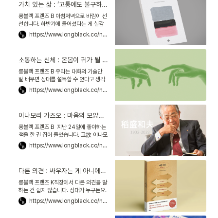
가치 있는 삶 : ‘고통에도 불구하고’가 아니라, ‘고통 덕분에’
롱블랙 프렌즈 B 아침저녁으로 바람이 선
선합니다. 하반기에 들어섰다는 게 실감
나요. ‘올 초에 결심했던 일들을 얼마큼 이
https://www.longblack.co/note/809
루었나’ 생각하니, 마음이 조금 무겁네요.
책을 한 권 집어
소통하는 신체 : 온몸이 귀가 될 때, 마음을 얻는 대화는 시작된다
롱블랙 프렌즈 B 우리는 대화의 기술만
잘 배우면 상대를 설득할 수 있다고 생각
해요. 하지만 아니에요. 소통은 입으로만
https://www.longblack.co/note/814
하는 게 아니라 몸으로 하는 겁니다. 상대
말을 주의 깊게
이나모리 가즈오 : 마음의 모양에 따라, 인생이라는 그림은 바뀐다
롱블랙 프렌즈 B 지난 24일에 좋아하는
책을 한 권 집어 들었습니다. 고故 이나모
리 가즈오 회장이 쓴 『왜 일하는가』입니
https://www.longblack.co/note/798
다. 일본에서 ‘경영의 신’으로 불리던 그는
지난해 8월
다른 의견 : 싸우자는 게 아니에요, 생산적인 대화를 해보자는 거죠
롱블랙 프렌즈 K직장에서 다른 의견을 말
하는 건 쉽지 않습니다. 상대가 누구든요.
사이가 불편해지면 곤란하잖아요. ‘말해
https://www.longblack.co/note/805
봤자 안 들을 것 같다’는 생각에 입을 다물
기도 하죠. 김지