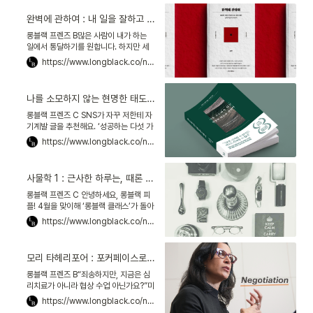
게 남은 것은 불
완벽에 관하여 : 내 일을 잘하고 싶은 이들에게
롱블랙 프렌즈 B많은 사람이 내가 하는
일에서 통달하기를 원합니다. 하지만 세
상이 ‘마스터Master’라고 부르는 사람들
https://www.longblack.co/note/1106
은 오히려 그 반대인 경우가 많아요. 그들
은 늘 여백을 둡니
나를 소모하지 않는 현명한 태도에 관하여 : 겸손하게 이기는 법
롱블랙 프렌즈 C SNS가 자꾸 저한테 자
기계발 글을 추천해요. ‘성공하는 다섯 가
지 방법’, ‘2년 안에 무섭게 성장하는 사람
https://www.longblack.co/note/1039
특징’…가끔은 혼란스러워요. 성공하려면
어떤 방법을
사물학 1 : 근사한 하루는, 때론 손톱깎이 하나에서 시작된다
롱블랙 프렌즈 C 안녕하세요, 롱블랙 피
플! 4월을 맞이해 ‘롱블랙 클래스’가 돌아
왔어요. 이번 학기의 주제는 사물학! 뒤에
https://www.longblack.co/note/1038
‘학學’이 들어가니 부담스럽다고요? 걱정
마세요, 이
모리 타헤리포어 : 포커페이스로는 원하는 것을 얻지 못한다
롱블랙 프렌즈 B“죄송하지만, 지금은 심
리치료가 아니라 협상 수업 아닌가요?”미
국 와튼스쿨에서 협상학을 가르치는 모리
https://www.longblack.co/note/1033
타헤리포어Mori Taheripour 교수가 학