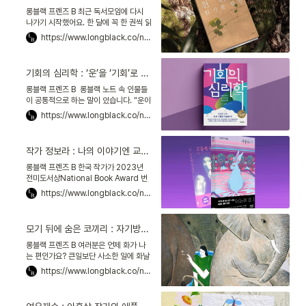
롱블랙 프렌즈 B 최근 독서모임에 다시
나가기 시작했어요. 한 달에 꼭 한 권씩 읽
겠다고 다짐했는데, 올해도 두 달밖에 남
https://www.longblack.co/note/866
지 않았네요. 내년부터로 미루지 말고, 지
금 당장 시작하자
기회의 심리학 : ‘운’을 ‘기회’로 만드는 사람의 뇌는 무엇이 다른가
롱블랙 프렌즈 B 롱블랙 노트 속 인물들
이 공통적으로 하는 말이 있습니다. “운이
좋았다”는 겁니다. 자연주의 정원의 대가
https://www.longblack.co/note/858
로 꼽히는 베케의 김봉찬 대표도 이렇게
말했죠. “전 운
작가 정보라 : 나의 이야기엔 교훈이 없다, 오싹한 즐거움만 있을 뿐
롱블랙 프렌즈 B 한국 작가가 2023년
전미도서상National Book Award 번
역 부문 최종 후보에 올랐다는 소식이 들
https://www.longblack.co/note/851
려왔어요. 지난해 영국 부커상Man
Booker Pr
모기 뒤에 숨은 코끼리 : 자기방어를 멈추고, 마음의 견고함을 찾는 법
롱블랙 프렌즈 B 여러분은 언제 화가 나
는 편인가요? 큰일보단 사소한 일에 화날
때가 많을 거예요. 아침에 잠이 덜 깬 채
https://www.longblack.co/note/820
전철을 탔는데 누군가 밀치고 간다든가,
회사에서 누군가