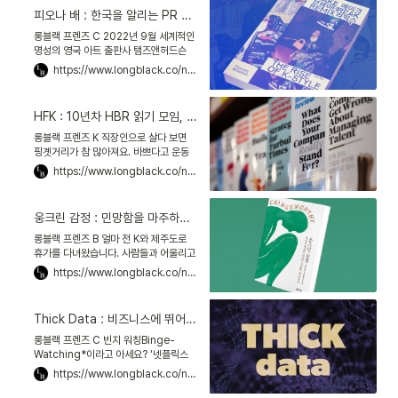
피오나 배 : 한국을 알리는 PR 전문가, "네트워크보다 기획이 먼저다"
롱블랙 프렌즈 C 2022년 9월 세계적인
명성의 영국 아트 출판사 탬즈앤허드슨
Thames&Hudeson이, 한국 현대문화
https://www.longblack.co/note/780
를 다룬 책을 펴냈어요. 『Make Break
Remix』
HFK : 10년차 HBR 읽기 모임, 직장인 공부 커뮤니티의 성지가 되다
롱블랙 프렌즈 K 직장인으로 살다 보면
핑곗거리가 참 많아져요. 바쁘다고 운동
안 해, 책 안 읽어, 집안일 미뤄… 결국 ‘일
https://www.longblack.co/note/772
빼면 시체’인 나를 마주하죠.저 같은 사람
들, 요즘
웅크린 감정 : 민망함을 마주하고 한 단계 나아가기
롱블랙 프렌즈 B 얼마 전 K와 제주도로
휴가를 다녀왔습니다. 사람들과 어울리고
싶어 게스트하우스에 머물렀어요. 막상
https://www.longblack.co/note/775
모르는 사람 사이에 있으니 공기가 어색
하더군요. 괜히 설익은
Thick Data : 비즈니스에 뛰어든 인류학자, 빅데이터에 ‘왜’를 더하다
롱블랙 프렌즈 C 빈지 워칭Binge-
Watching*이라고 아세요? ‘넷플릭스
몰아보기’를 뜻하죠. 사실 이 말은 예전부
https://www.longblack.co/note/768
터 있었어요. 다만 넷플릭스가 더 쉽게 만
들었죠! 새 드라