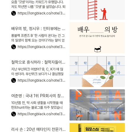
종합 베스트 1위를 하고, 국내에서는 송길
요즘 '갓생'이라는 키워드가 유행입니다.
영 바이브컴퍼니 부사장, 소호 모베러웍
저도 작년엔 나름 '갓생'을 살았습니다. 퇴
스 대표가 추천한 책이에요.
근하고 컴퓨터 학원에, 운동에. 지금 생각
https://longblack.co/note/353
하면 어떻게 해냈나 싶습니다. 올해는 피
곤함을 이기지 못하고 지난 달에 끊어놓
은 영어학원을 벌써 다섯 번이나 못 갔네
배우의 방, 정시우 : 인터뷰에는 시간이 만들어내는 기적이 동행한다
요. 입사 초반의 열정 넘치던 저와 비교하
며 위축되는 것 같아, 장은수 대표님께 고
롱블랙 프렌즈 B '한 사람이 온다는 건 그
민 상담을 하러 갔습니다.
의 일생이 함께 오는 것이다'라는 말이 있
지요. 에디터인 저에게는 인터뷰가 그렇
https://longblack.co/note/352
습니다. 좋은 인터뷰 글은, 시만큼이나 아
름다우며 자기 계발서 못지않게 열정을
끌어내요. 최근 딱 그런 인터뷰 글을 만났
철학으로 휴식하라 : 철학자들이 말하는, 영혼을 건강하게 만드는 지름길
습니다. 책 『배우의 방』입니다. 박정민, 안
재홍, 이제훈, 천우희, 오정세...좋아하는
지난 부산위크 어땠어? B, C, K가 애 많
배우들의 목소리가 담겼기에 손이 갔어
이 썼더라. 부산위크 보다가 나 결심했잖
요. 책장을 덮을 땐 의외의 배우에게 반해
아. 이번 휴가는 부산 가려고. 이번에 부산
https://longblack.co/note/369
버렸죠.
가면 확실히 쉴 거야. 노트북도, 휴대폰도
꺼놓고. 그런데, 그럼 뭘 하지? 생각해 보
면 '진짜 휴식'이 뭔지 생각해본 적이 없
여준영 : 국내 1위 PR회사의 창업자, 그가 정의하는 '실천 가능한 성장'
네. 장은수 편집문화실험실 대표가 『철학
으로 휴식하라』라는 책을 소개해줬어. 이
10년쯤 전, 막 사회 생활을 시작했을 때
걸 읽고 나면 '진짜 휴식'이 뭔지 알게 될
헌트hunt라는 블로그를 자주 찾았습니
거래.
다. PR 에이전시 프레인Prain의 설립자
https://longblack.co/note/334
여준영 대표가 운영하던 블로그였습니다.
대기업 홍보팀 사원으로 출발해 국내 최
대 PR에이전시를 일군 이력도 독특했지
리사 손 : 20년 메타인지 전문가, 한국 사회가 쓴 가면을 말하다
만, 무엇보다 거침없이 전하는 일에 대한