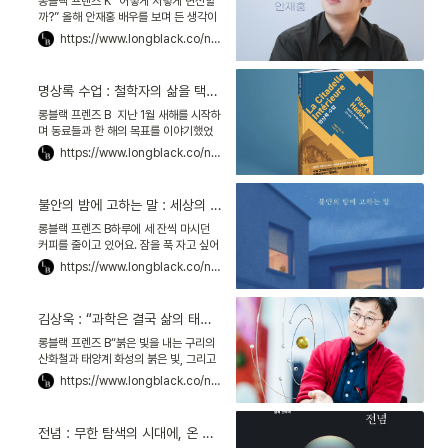
롱블랙 프렌즈 K “어떻게 저렇게 변신할
까?” 올해 안재홍 배우를 보며 든 생각이
에요. 봄에는 농구 영화 「리바운드」의 풋
https://www.longblack.co/note/906
풋한 코치였는데, 여름엔 「마스크걸」의
‘주오남’이 됐어요
명상록 수업 : 철학자의 삶을 택한 황제가 남긴 말들
롱블랙 프렌즈 B 지난 1월 새해를 시작하
며 동료들과 한 해의 목표를 이야기했었
어요. 저는 “겸손한 사람이 되겠다”고 했
https://www.longblack.co/note/904
었습니다. 늘 배우는 자세로 경건하게 살
고 싶다는 바람이었
불안의 밤에 고하는 말 : 세상의 욕망을 욕망하지 말 것
롱블랙 프렌즈 B하루에 세 잔씩 마시던
커피를 줄이고 있어요. 잠을 푹 자고 싶어
서요. 한 친구는 제게 “양을 세지 말고, 내
https://www.longblack.co/note/889
가 가진 축복을 세라”고 권했어요. 내가
가진 축복을
김상욱 : “과학은 결국 삶의 태도다”, 다정한 물리학자가 말하다
롱블랙 프렌즈 B“붉은 빛을 내는 구리의
산화철과 태양계 화성의 붉은 빛, 그리고
우리 몸의 붉은 피가 같은 원소예요. 경이
https://www.longblack.co/note/887
롭고, 아름답지 않나요?”이렇게 시작하는
강연을 하나 들
전념 : 무한 탐색의 시대에, 온 마음을 쏟아 나를 던진다는 것