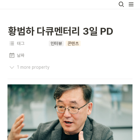
황범하 다큐멘터리 3일 PD
태그
인터뷰
콘텐츠
날짜
1 more property