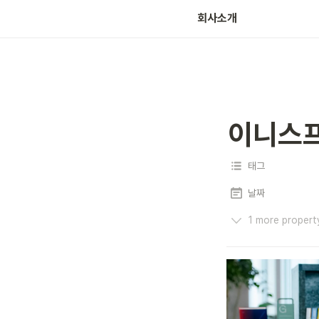
회사소개
이니스프
태그
날짜
1 more propert