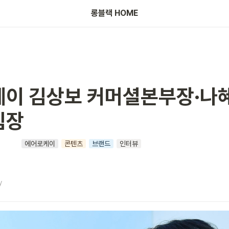
롱블랙 HOME
이 김상보 커머셜본부장·나
팀장
에어로케이
콘텐츠
브랜드
인터뷰
y