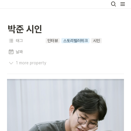
박준 시인
태그
인터뷰
스토리텔러위크
시인
날짜
1 more property