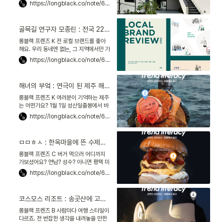
시모키타자와. 인스타그램에서 영어로
https://longblack.co/note/678
‘shimokitazawa’를 검색하면, 해시태
그를 단 게시물
골목길 연구자 모종린 : 전국 220곳 골목을 누비며, 로컬의 성공 비결을 읽다
롱블랙 프렌즈 K 전 로컬 브랜드를 좋아
해요. 우리 동네엔 없는, 그 지역에서만 가
능한 경험을 주잖아요. 요즘은 로컬 브랜
https://longblack.co/note/682
드가 지역을 넘어서도 인기를 끌더라고
요. 지난주에 C가 소
해녀의 부엌 : 연극이 된 제주 해녀의 삶, 잊지 못할 해산물 다이닝을 창조하다
롱블랙 프렌즈 K 여러분이 기억하는 제주
는 어떤가요? 1월 1일 성산일출봉에서 바
라본 태양, 우도에서 먹은 땅콩 아이스크
https://longblack.co/note/684
림, 애월 바다에서 즐긴 카약까지. 많은 분
이 ‘여행의 설렘
ㅁㅁㅎㅅ : 한옥마을에 뜬 수제버거, 왜관에 연 8만 명을 불러오다
롱블랙 프렌즈 C 버거 먹으러 어디까지
가보셨어요? 연남? 성수? 아니면 평택 미
군부대 앞 송탄? 저보다 멀리 간 분 있을
https://longblack.co/note/685
까요? 제가 다녀온 곳은 경북 칠곡군 왜관
읍이에요! 서울에
코스모스 리조트 : 송곳산에 고릴라 세계관을 입혀, 울릉도를 브랜딩하다
롱블랙 프렌즈 B 사람마다 여행 스타일이
다르죠. 전 번잡한 생각을 내려놓을 만한