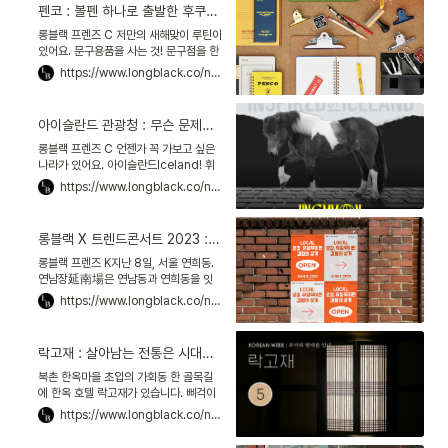
펜코 : 볼펜 하나로 출발한 후쿠오카 로컬 문구, 세계를 사로잡다
롱블랙 프렌즈 C 저만의 새해맞이 루틴이
있어요. 문구용품을 사는 것! 문구점을 한
참 구경하다가 올해는 이 브랜드 제품을
https://www.longblack.co/note/946
사기로 했어요. 바로 펜코Penco. 70년
대 미국 느낌이
아이슬란드 관광청 : 무슨 문제가 있나요? 그럼 아이슬란드로 오세요!
롱블랙 프렌즈 C 언젠가 꼭 가보고 싶은
나라가 있어요. 아이슬란드Iceland! 휘
황찬란한 오로라, 유빙이 둥둥 떠다니는
https://www.longblack.co/note/796
호수, 빙하 동굴에, 헨기포스Hengifoss
폭포까지…
롱블랙 X 트렌드콘서트 2023 : 로컬의 시대, 유일무이한 경험을 말하다
롱블랙 프렌즈 K지난 8일, 서울 연희동.
연남장延南場은 연남동과 연희동을 잇
는 굴다리 옆에 있습니다. 4층 붉은 벽돌
https://www.longblack.co/note/735
건물엔 세월의 흔적이 가득합니다. 1988
년 지어진 이 건물
락고재 : 살아남는 전통은 시대가 원하는 만큼만 바꾼다
북촌 한옥마을 초입의 가회동 한 골목길
에 한옥 호텔 락고재가 있습니다. 삐걱이
는 나무 대문을 열자 네 채의 한옥이 한 눈
https://www.longblack.co/note/156
에 들어옵니다. 커다란 소나무가 서있는
정원, 흙마당에 놓인 디딤돌이 운치있습