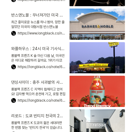
다.
야기도 궁금해졌어. 문득, 김민주 울프하
우스 대표가 추천해 줬던 안경 브랜드가
생각났어. 일본의 마스나가 안경増永眼
반스앤노블 : 무너져가던 미국 최대 서점, 로컬 전략으로 부활하다
鏡. 1905년 설립됐으니, 올해로 118년
역사를 맞이하는 브랜드야. 1900년대에
최근 흥미로운 뉴스를 하나 봤어. 망한 줄
는 천황*이 썼고, 현대에 들어서는 힐러리
알았던 미국의 대형서점 반스앤노블
클린턴 전 미 국무장관, 「오징어 게임」의
Barnes and Noble이 살아나고 있다
https://www.longblack.co/note/566
박해수 배우가 써서 유명한 안경이지.
는 거야. 4년 전 '동네 서점이 되겠다'고
한 경영 전략이 통했다고 해. 올해는 매장
30개를 더 추가할 계획이고. 팬데믹에도
와플하우스 : 24시 미국 기사식당이 ‘국민 팬덤’을 만든 전략
매출이 늘었어. 2019년보다 2021년 매
출이 3% 더 많았더라고. 다녀온 사람들
롱블랙 프렌즈 K 술 마신 다음 날, 미국인
말이, 여기는 대형서점 같지 않다는 거야.
은 어디로 해장하러 갈까요. 1위가 타코
벨, 2위가 맥도날드, 3위가 ‘와플하우스
https://longblack.co/note/602
Waffle House’ 래요. 처음 들어봤다고
요?미국에
댄싱사이더 : 충주 사과밭의 사이더 양조장, 2030 니치마켓을 일으키다
롱블랙 프렌즈 C 지역이 힙해지고 있어
요! 감자빵 먹으러 춘천에 가고, 로컬 편집
숍 구경하러 부산에 가요. 롱블랙과 『트렌
https://longblack.co/note/677
드 코리아』 팀이 로컬에 주목한 이유죠.오
늘부터 5주간,
리로드 : 도쿄 빈티지 천국의 2층 상가, ‘옛 동네’의 감각을 되살리다
롱블랙 프렌즈 K 도쿄의 젊은 세대라면
한 번쯤 찾는 ‘빈티지 천국’이 있습니다.