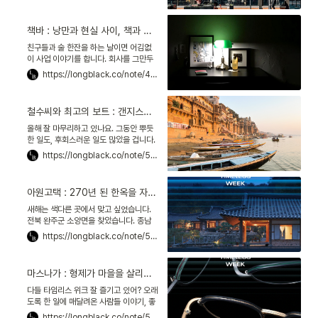
마트 매출을 앞질렀어. 나도 편의점에 자
주 가지만, 때론 아쉬워. 편의점 쇼핑 경험
이 근사하진 않잖아? 좁고, 선반은 빽빽하
책바 : 낭만과 현실 사이, 책과 술을 파는 공간을 만들다
고, 서둘러 나가야 할 것 같고. 어디나 천
편일률적이고 말야. 그런데 '편의점의 미
친구들과 술 한잔을 하는 날이면 어김없
래'라고 불리는 곳이 있더라. 미국의 폭스
이 사업 이야기를 합니다. 회사를 그만두
트롯 마켓Foxtrot market.
면 어떤 사업을 하고 싶은지, 각자 이런저
https://longblack.co/note/416
런 소망을 테이블에 던져요. 불현듯 대기
업을 퇴사하고 서울 연희동에서 책바를
운영하는 정인성 대표가 생각났습니다.
철수씨와 최고의 보트 : 갠지스강의 화장터가 우리에게 가르치는 것
그가 쓴 『밤에 일하고 낮에 쉽니다』를 읽
은 적이 있거든요. 대단한 사업가는 아니
올해 잘 마무리하고 있나요. 그동안 뿌듯
지만, 낭만과 현실 사이 적당한 균형을 찾
한 일도, 후회스러운 일도 많았을 겁니다.
은 사람 같았죠.
이것 하나는 확실해 보입니다. 롱블랙 피
https://longblack.co/note/532
플은 누구보다 '더 나은 삶'을 치열하게 고
민한다는 것. 오늘은 다급한 마음을 잠시
내려놓을까요. 풀리는 일이 없어 방황하
아원고택 : 270년 된 한옥을 자연으로 옮겨, 없던 정원을 만들다
던 시절, 제가 큰 위로를 받았던 도시에 다
시 한번 다녀왔습니다. 인도의 바라나시
새해는 색다른 곳에서 맞고 싶었습니다.
Varanasi로요. 신성한 도시로 여겨지는
전북 완주군 소양면을 찾았습니다. 종남
이곳.
산 자락의 아원고택은 한옥 스테이입니
https://longblack.co/note/535
다. 방탄소년단이 다녀가 유명해졌죠. 하
지만 더 주목할 사실이 있습니다. 이곳은
200년 넘은 한옥을 해체해 이축移築*
마스나가 : 형제가 마을을 살리려고 만든, 118년 안경 브랜드
한 곳이에요. 제가 머물 곳은 설화당設話
堂. 이야기가 있는 집이란 뜻입니다. 경남
다들 타임리스 위크 잘 즐기고 있어? 오래
진주에서 온 270년 된 한옥이죠. 나무 결
도록 한 일에 매달려온 사람들 이야기, 좋
이 선명한 기둥은 손때로 매끈매끈합니
더라. 그런데 난 오래 살아남은 기업의 이
https://longblack.co/note/537