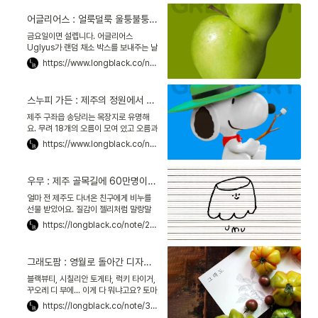
싶은데! 그런데, '힐링'이 아니라 '성공'을
위해서 시골로 간 분이 있대요! 바로 도원
어글리어스 : 얼룩덜룩 울퉁불퉁, 힘차게 살아낸 채소만 팝니다
우 리플레이스 대표! 문경 여행 필수코스
로 꼽히는 한옥 스테이 '화수헌', 복합문화
금요일이면 설렙니다. 어글리어스
공간 '산양정행소', 사진 스튜디오 '볕드는
Uglyus가 랜덤 채소 박스를 보내주는 날
산' 모두 리플레이스가 운영해요.
이거든요! 지난주엔 다리가 세 개인 당근,
https://www.longblack.co/note/251
혹 달린 감자, 구멍 난 케일이 왔어요. 뭔
가 잘못 배송된 게 아니냐고요? 전혀요!
딱 제가 바라던 채소들이에요. 이른바 '못
스누피 가든 : 제주의 정원에서 피너츠의 이야기를 전하는 이유
난이 농산물'이죠. 두 번째 노트는, 어글리
어스 이야기예요. 울퉁불퉁, 얼룩덜룩. 자
제주 구좌읍 송당리는 목장지로 유명해
연에서 힘차게 살아낸 채소들의 이야기를
요. 무려 18개의 오름이 모여 있고 오름과
시작할게요! 어글리어스는 2020년 7월
오름 사이에 드넓은 초원지대가 있거든
https://www.longblack.co/note/252
시작한 농산물 구독 서비스입니다.
요. 2020년 여름, 그 곳에 대뜸 새하얀
건물이 들어섰어요. 깔끔한 건물 외벽에
는 '스누피 가든Snoopy Garden'이라
우무 : 제주 골목길에 60만명이 들르게 한 우뭇가사리 푸딩
고 적혀 있죠. 스누피 가든은 2만5000
평 규모의 거대한 정원이에요. 실내 전시
얼마 전 제주도 다녀온 친구에게 비누를
장으로 들어가는 길목에는 바닥에 붉은
선물 받았어요. 질감이 젤리처럼 말랑말
동백꽃이 양탄자처럼 깔려 있고, 하늘에
랑한 게 특이하더라고요. 어디 거냐고 물
https://longblack.co/note/294
는 벌써부터 흰 벚꽃들이 자리해요.
어보니, '우무umu'에서 사왔다고요. 우
무? 거기 제주도에서 제일 핫한 푸딩 집이
잖아요! 인스타그램에 우무를 검색하면
그래도팜 : 영월로 돌아간 디자이너, 1만 명이 기다리는 토마토 브랜드를 만들다
게시물이 7만 개나 뜰 정도로 핫플레이스
예요. 우무 유명세는 익히 들어 알고 있었
블랙뷰티, 시칠리안 토게타, 럭키 타이거,
는데, 생각해 보니 언제부터 유명했고 왜
꾸오레 디 부에... 이게 다 뭐냐고요? 토마
유명한지는 모르겠더라고요.
토 이름이래요. 흔히 아는 빨강 토마토랑
https://longblack.co/note/356
은 달라요. 모양과 색이 제각각이거든요.