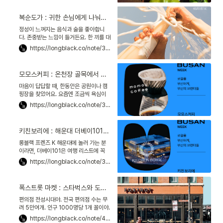
풋사과처럼 초록빛을 띤 것, 망고스틴처
럼 검정보랏빛을 띤 것, 늙은 호박처럼 깊
복순도가 : 귀한 손님에게 나눠주던 가양주, 샴페인 막걸리로 재탄생하다
게 주름이 파인 것도 있죠. 와, 이 토마토
들 뭐죠? 찾아보니 강원도 영월의 '그래도
정성이 느껴지는 음식과 술을 좋아합니
팜'에서 키우는 토마토래요. 호기심에 살
다. 존중받는 느낌이 들거든요. 한 끼를 대
까 했더니 두 달을 기다리래요!
접하려고 들인 시간과 노력을 생각하면,
https://longblack.co/note/389
가격이 얼마든 기꺼이 낼 수 있죠. 그래서
소중한 자리엔 늘 만찬주를 들고 갑니다.
사람들에게 존중을 표하고 싶어서요. 요
모모스커피 : 온천장 골목에서 시작해 세계 최고 바리스타를 키우다
즘은 와인이나 샴페인보다 눈에 띄는 막
걸리가 있습니다. 바로 '복순도가'입니다.
마음이 답답할 때, 한동안은 공원이나 캠
복순도가는 울산 울주군의 가양주*로 시
핑장을 찾았어요. 요즘엔 조금씩 욕심이
작했습니다. 이젠 한국을 대표하는 만찬
나는 거 있죠? 아직은 조심스럽지만 골목
https://longblack.co/note/358
주가 됐죠.
여행이 그리워요! 그 마음을 담아 롱블랙
이 를 시작해요! 오늘부터 5일간, 부산의
로컬 브랜더들을 소개할게요. 부산은 여
키친보리에 : 해운대 더베이101과 광안리 밀락더마켓, 아파트 대신 문화 공간을 짓다
름하면 떠오르는 대표적인 여행 도시고,
로컬의 성지이기도 하거든요. 이건 '실패
롱블랙 프렌즈 K 해운대에 놀러 가는 분
없는 부산 여행지 이야기'가 아니에요. 로
이라면, 더베이101은 여행 리스트에 꼭
컬에서 꿈을 꾸고, 일상을 꾸려나가는 사
적어두죠? 낮엔 해운대 앞바다에서 요트
https://longblack.co/note/359
람들의 이야기죠.
투어를 즐기고, 밤엔 화려하게 빛나는 고
층 아파트 단지를 배경으로 사진 한 장 찍
잖아요. 부산을 대표하는 랜드마크로 불
폭스트롯 마켓 : 스타벅스와 도어대시를 합쳐, 편의점의 미래가 되다
리죠. 더베이101을 기획한 사람은 박지만
대표입니다. 부산의 3대 건설사 중 하나
편의점 전성시대야. 전국 편의점 수는 무
인 '삼미건설' 박원양 회장의 장남으로 태
려 5만여개. 인구 1000명당 1개 꼴이야.
어나 건설을 배웠지만, 아버지와는 다른
2021년엔 편의점 매출이 처음으로 대형
https://longblack.co/note/404
길을 걷고 있어요.