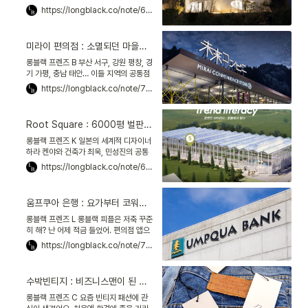
조용한 곳이 좋습니다. 그래서 찾은 곳이
https://longblack.co/note/686
울릉도. 배로만 6시간이 걸리는 쉽지 않
은 여행지예요.
미라이 편의점 : 소멸되던 마을의 폐교, 세상 가장 아름다운 편의점이 되다
롱블랙 프렌즈 B 부산 서구, 강원 평창, 경
기 가평, 충남 태안… 이들 지역의 공통점
이 뭔지 아세요? ‘소멸*’이 우려된다는 겁
https://longblack.co/note/712
니다. 도농격차와 인구절벽이 원인이니
해결이 쉽지
Root Square : 6000평 벌판에 선 스마트팜, 낭만의 광장이 되다
롱블랙 프렌즈 K 일본의 세계적 디자이너
하라 켄야와 건축가 최욱, 민성진의 공통
점이 있습니다. 충북 진천군 이월면에 집
https://longblack.co/note/687
을 지었다는 거예요. 서울 남부터미널에
서 이월터미널까지 고속
움프쿠아 은행 : 요가부터 코워킹까지, 머물고 싶은 은행의 탄생
롱블랙 프렌즈 L 롱블랙 피플은 저축 꾸준
히 해? 난 어제 적금 들었어. 편의점 앱으
로! 은행과 협업했던데 매달 편의점 포인
https://longblack.co/note/708
트를 준대. 요즘 금융 서비스가 점점 유연
해지네. 카페나
수박빈티지 : 비즈니스맨이 된 목사, 브랜딩에 뻘짓을 더하다
롱블랙 프렌즈 C 요즘 빈티지 패션에 관