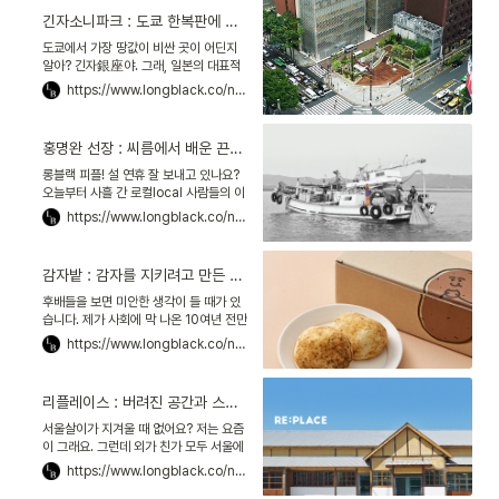
니다. 한옥 많기로 유명한 북촌에서도 락
긴자소니파크 : 도쿄 한복판에 공원 만든 소니, 브랜드를 얻다
고재는 눈에 띄는 브랜드입니다. 북촌에
만 세 곳의 공간을 운영하고 있습니다.
도쿄에서 가장 땅값이 비싼 곳이 어딘지
알아? 긴자銀座야. 그래, 일본의 대표적
쇼핑 거리. 에르메스·샤넬·루이비통 같은
https://www.longblack.co/note/163
명품 스토어가 즐비한 곳. 2019년 기준
으로 가장 비싼 땅은 평당 가격이 20억원
을 넘겼어. 이 긴자에서도 핵심 상권으로
홍명완 선장 : 씨름에서 배운 끈기, 미쉐린 셰프들의 멸치를 만들다
꼽히는 곳이 바로 스키야바시 교차로야.
긴자 대표 쇼핑몰 도큐플라자Tokyu
롱블랙 피플! 설 연휴 잘 보내고 있나요?
Plaza와 에르메스의 플래그십 스토어 메
오늘부터 사흘 간 로컬local 사람들의 이
종 에르메스 긴자Maison Hermes
야기를 해보려 해요. 지역에서 기회와 변
https://www.longblack.co/note/190
Ginza가 위치한 곳이지.
화를 만드는 사람들 말이에요. 그 첫 번째
이야기의 주인공은 홍명완 선장입니다.
홍 선장은 14년 차 선장입니다. 스물 여섯
감자밭 : 감자를 지키려고 만든 빵, 춘천에 150개 일자리가 생겼다
에 멸치잡이 배를 타기 시작했어요. 홍 선
장의 멸치는 미쉐린Michelin 셰프들의
후배들을 보면 미안한 생각이 들 때가 있
사랑을 유난히 많이 받아요.
습니다. 제가 사회에 막 나온 10여년 전만
해도 이 정도로 팍팍하지는 않았던 것 같
https://www.longblack.co/note/182
습니다. 취직은 갈수록 어려워지고, 집값
은 너무 뛰었습니다. 아무리 알뜰해도 감
당하기 어려운 게 서울살이입니다. 최근
리플레이스 : 버려진 공간과 스토리. 문경에 11만명을 불러모았다
에 춘천 감자밭의 이야기를 들었습니다.
부부 농부가 운영하는 카페라고 하더군
서울살이가 지겨울 때 없어요? 저는 요즘
요. 처음엔 예쁜 정원으로 소문났다가, 나
이 그래요. 그런데 외가 친가 모두 서울에
중엔 감자빵으로 유명해졌다고 합니다.
있어서 이번 설 연휴에도 시골 갈 일이 없
https://www.longblack.co/note/183
죠. 공기 좋은 데 내려가서 힐링 좀 하고