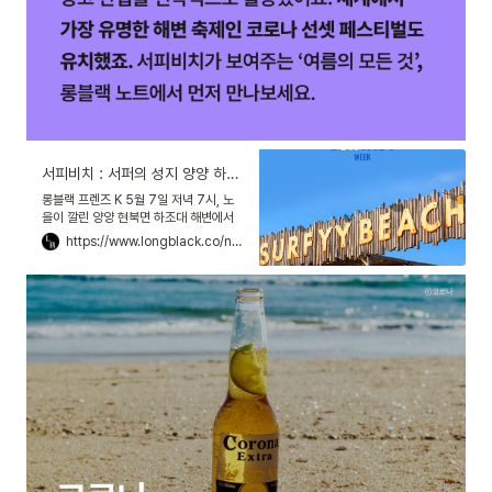
서피비치 : 서퍼의 성지 양양 하조대, 다시 선셋 파티가 시작됐다
롱블랙 프렌즈 K 5월 7일 저녁 7시, 노
을이 깔린 양양 현북면 하조대 해변에서
디제잉이 시작됩니다. 음악은 이광조의
https://www.longblack.co/note/285?utm_source=instagram&utm_medium=social&utm_campaign=linkbio&utm_content=230727
「즐거운 인생」. 한 손에 맥주병이나 하이
볼 잔을 든 사람들