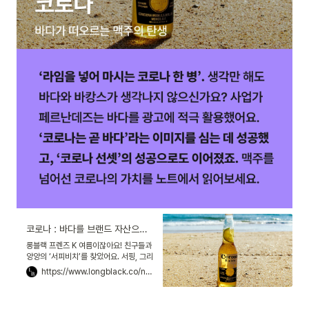
코로나 : 바다를 브랜드 자산으로 만들어, 세계 1위 맥주가 되다
롱블랙 프렌즈 K 여름이잖아요! 친구들과
양양의 ‘서피비치’를 찾았어요. 서핑, 그리
고 한 여름 밤의 파티까지 모두 즐겼어요.
https://www.longblack.co/note/378?utm_source=instagram&utm_medium=social&utm_campaign=linkbio&utm_content=230727
여름은 이 맛이죠!그리고 하나 더. 코로나
맥주! 저