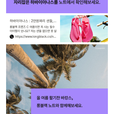
하바이아나스 : 2만원짜리 샌들, 브라질의 상징이 되다
롱블랙 프렌즈 C 여름이면 꼭 사는 필수
아이템이 있나요? 저는 샌들 없으면 못 살
아요. 쨍쨍하든, 태풍이 오든 선택은 무조
https://www.longblack.co/note/371?utm_source=instagram&utm_medium=social&utm_campaign=linkbio&utm_content=230727
건 샌들! 그래서 여름이 지나면 샌들이 다
해져요. ‘올