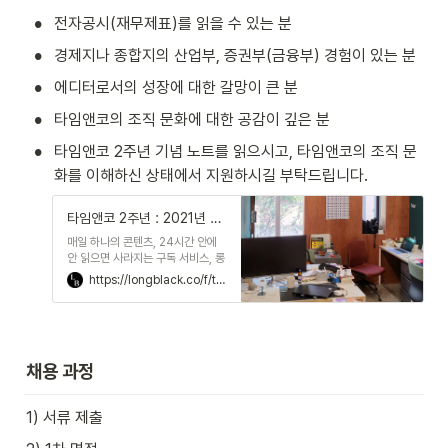
•
전자공시(재무제표)를 읽을 수 있는 분 
•
경제지나 종합지의 산업부, 증권부(금융부) 경험이 있는 분 
•
에디터로서의 성장에 대한 갈망이 큰 분  
•
타임앤코의 조직 문화에 대한 공감이 깊은 분
•
타임앤코 2주년 기념 노트를 읽으시고, 타임앤코의 조직 문
화를 이해하신 상태에서 지원하시길 부탁드립니다.
타임앤코 2주년 : 2021년 봄, 서교동의 마음을 떠올립니다
매일 하나의 콘텐츠, 24시간 안에
안 읽으면 사라지는 구독 서비스, 롱
블랙
https://longblack.co/f/timenco2
채용
 과정
1) 서류 제출