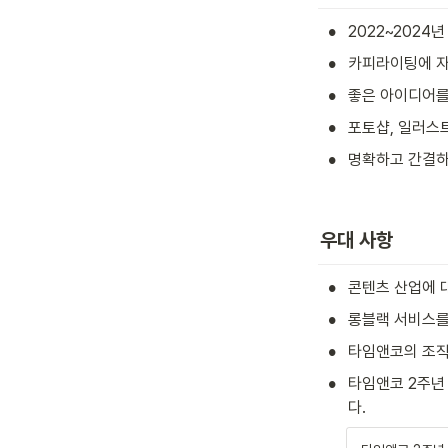
•
2022~2024
•
카피라이팅에 자
•
좋은 아이디어를
•
포토샵, 일러스트
•
명확하고 간결하
우대 사항
•
콘텐츠 산업에 
•
롱블랙 서비스를
•
타임앤코의 조직
•
타임앤코 2주년
다.