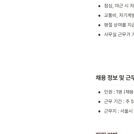
•
점심, 야근 시 
•
교통비, 자기계
•
명절 상여를 지
•
사무실 근무가 
채용 정보 및 근
•
인원 : 1명 (채
•
근무 기간 : 주
•
근무지 : 서울시